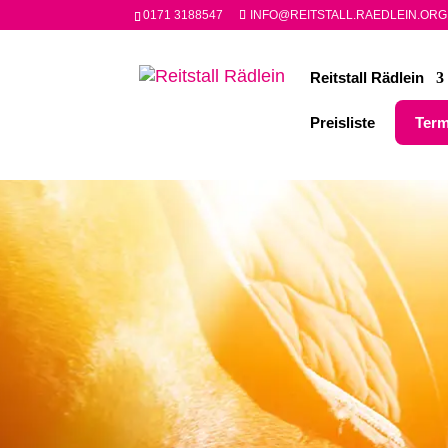
0171 3188547
INFO@REITSTALL.RAEDLEIN.ORG
Reitstall Rädlein
Preisliste
Term