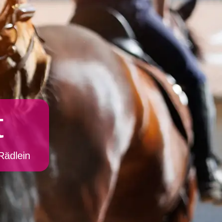
t
Rädlein