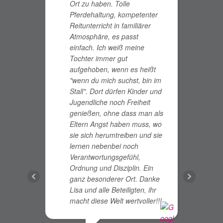
Ort zu haben. Tolle
b
Pferdehaltung, kompetenter
T
Reitunterricht in familiärer
m
Atmosphäre, es passt
F
einfach. Ich weiß meine
S
Tochter immer gut
a
aufgehoben, wenn es heißt
B
"wenn du mich suchst, bin im
w
Stall". Dort dürfen Kinder und
i
Jugendliche noch Freiheit
i
genießen, ohne dass man als
S
Eltern Angst haben muss, wo
b
sie sich herumtreiben und sie
k
lernen nebenbei noch
l
Verantwortungsgefühl,
d
Ordnung und Disziplin. Ein
l
ganz besonderer Ort. Danke
R
Lisa und alle Beteiligten, ihr
g
macht diese Welt wertvoller!!!
u
P
U