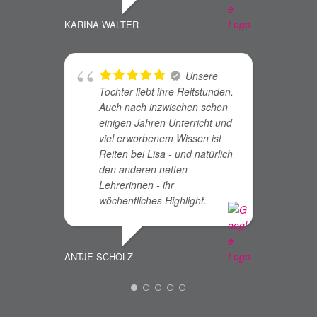
KARINA WALTER
JU LEE
Unsere
Tochter liebt ihre Reitstunden.
Auch nach inzwischen schon
einigen Jahren Unterricht und
b
viel erworbenem Wissen ist
A
Reiten bei Lisa - und natürlich
h
den anderen netten
i
Lehrerinnen - ihr
l
wöchentliches Highlight.
d
ANTJE SCHOLZ
RONJA