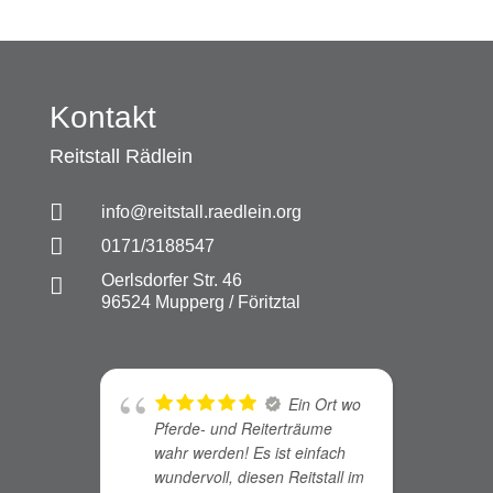
Kontakt
Reitstall Rädlein

info@reitstall.raedlein.org

0171/3188547
Oerlsdorfer Str. 46

96524 Mupperg / Föritztal
Ein Ort wo
Pferde- und Reiterträume
l
wahr werden! Es ist einfach
g
wundervoll, diesen Reitstall im
e