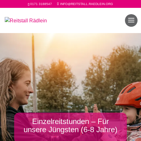
0171 3188547
INFO@REITSTALL.RAEDLEIN.ORG
Einzelreitstunden – Für
unsere Jüngsten (6-8 Jahre)